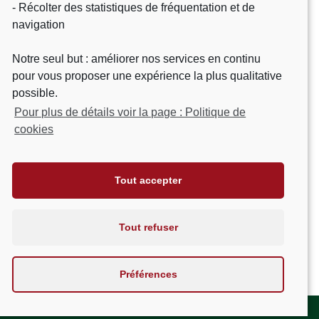
- Récolter des statistiques de fréquentation et de
Château Martinon – départementale 230
navigation
33540 Gornac
Tél. : 05 56 61 97 09
Notre seul but : améliorer nos services en continu
Nous contacter
pour vous proposer une expérience la plus qualitative
Plan du site
possible.
Pour plus de détails voir la page : Politique de
Un vignoble authentique
cookies
Notre Histoire
Nos vins
Galerie
Tout accepter
Visite et dégustation
Contact
Tout refuser
Suivez-nous
Préférences
Mentions Légales